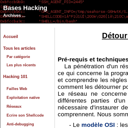
Bases Hacking
Archives ...
Détour
Accueil
Tous les articles
Par catégorie
Pré-requis et technique
Les plus récents
La pénétration d'un ré
ce qui concerne la progra
Hacking 101
et comprendre les règles
comment les détourner pou
Failles Web
Le réseau ne concerne
Exploitation native
différentes parties d'u
nécessaire d'instaurer d
Réseaux
comprennent. Nous sommes
Ecrire son Shellcode
- Le
modèle OSI
: le
Anti-debugging