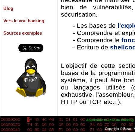
bien de vulnérabilité
Blog
sécurisation.
Vers le vrai hacking
- Les bases de
l'exp
- Comprendre et explo
Sources exemples
- Comprendre le
fonc
- Ecriture de
shellco
L'objectif de cette sect
bases de la programmati
système, il peut être bo
ou langages utilisés 
exhaustive, l'assembleur,
HTTP ou TCP, etc...).
Apprendre la base du hacking
Copyright © Bases-H