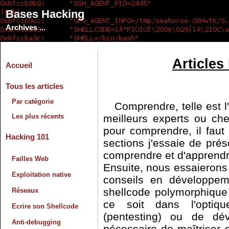
Bases Hacking
Archives ...
Articles
Accueil
Tous les articles
Par catégorie
Comprendre, telle est l
Les plus récents
meilleurs experts ou che
pour comprendre, il faut
Hacking 101
sections j'essaie de pré
comprendre et d'apprendre 
Failles Web
Ensuite, nous essaierons 
Exploitation native
conseils en développem
shellcode polymorphique 
Réseaux
ce soit dans l'optiqu
Ecrire son Shellcode
(pentesting) ou de dé
Anti-debugging
nécessaire de maîtriser 